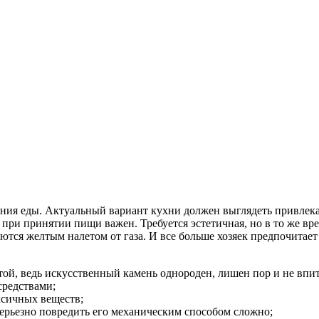
ния еды. Актуальный вариант кухни должен выглядеть привлека
 при принятии пищи важен. Требуется эстетичная, но в то же вр
ся желтым налетом от газа. И все больше хозяек предпочитает 
ой, ведь искусственный камень однороден, лишен пор и не впит
редствами;
ксичных веществ;
ерьезно повредить его механическим способом сложно;