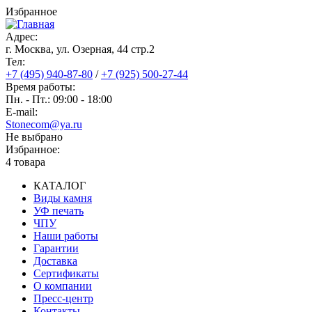
Перейти
Избранное
к
основному
Адрес:
содержанию
г. Москва, ул. Озерная, 44 cтр.2
Тел:
+7 (495) 940-87-80
/
+7 (925) 500-27-44
Время работы:
Пн. - Пт.: 09:00 - 18:00
E-mail:
Stonecom@ya.ru
Не выбрано
Избранное:
4 товара
КАТАЛОГ
Виды камня
Основная
УФ печать
навигация
ЧПУ
Наши работы
Гарантии
Доставка
Сертификаты
О компании
Пресс-центр
Контакты