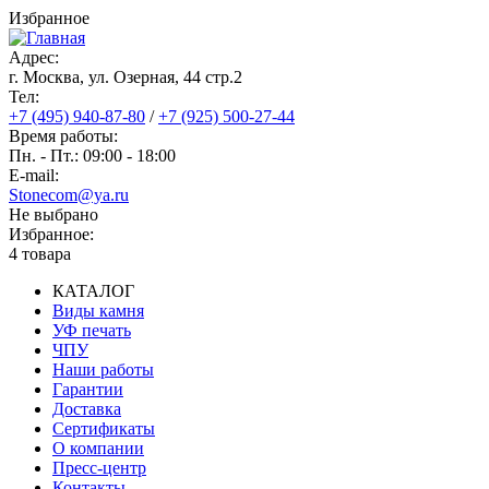
Перейти
Избранное
к
основному
Адрес:
содержанию
г. Москва, ул. Озерная, 44 cтр.2
Тел:
+7 (495) 940-87-80
/
+7 (925) 500-27-44
Время работы:
Пн. - Пт.: 09:00 - 18:00
E-mail:
Stonecom@ya.ru
Не выбрано
Избранное:
4 товара
КАТАЛОГ
Виды камня
Основная
УФ печать
навигация
ЧПУ
Наши работы
Гарантии
Доставка
Сертификаты
О компании
Пресс-центр
Контакты