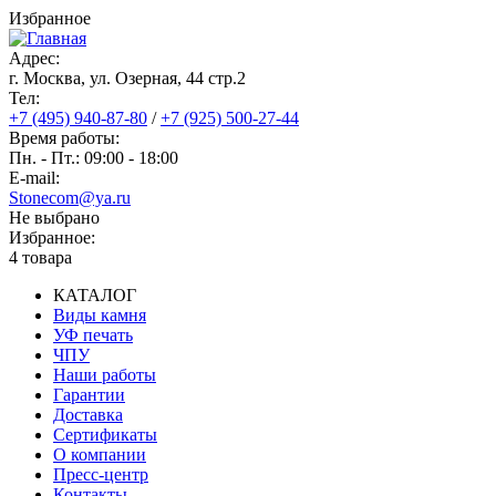
Перейти
Избранное
к
основному
Адрес:
содержанию
г. Москва, ул. Озерная, 44 cтр.2
Тел:
+7 (495) 940-87-80
/
+7 (925) 500-27-44
Время работы:
Пн. - Пт.: 09:00 - 18:00
E-mail:
Stonecom@ya.ru
Не выбрано
Избранное:
4 товара
КАТАЛОГ
Виды камня
Основная
УФ печать
навигация
ЧПУ
Наши работы
Гарантии
Доставка
Сертификаты
О компании
Пресс-центр
Контакты