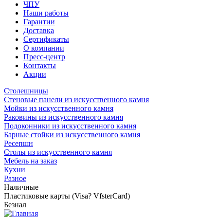
навигация
ЧПУ
Наши работы
Гарантии
Доставка
Сертификаты
О компании
Пресс-центр
Контакты
Акции
Столешницы
Стеновые панели из искусственного камня
Мойки из искусственного камня
Раковины из искусственного камня
Подоконники из искусственного камня
Барные стойки из искусственного камня
Ресепшн
Cтолы из искусственного камня
Мебель на заказ
Кухни
Разное
Наличные
Пластиковые карты (Visa? VfsterCard)
Безнал