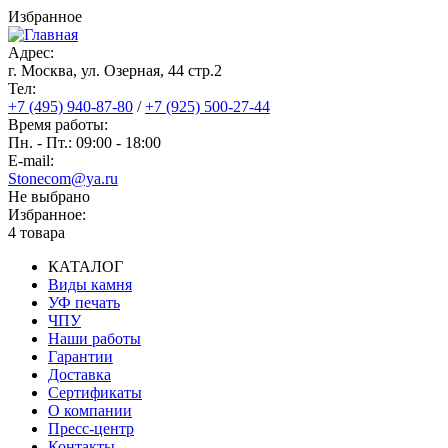
Перейти
Избранное
к
основному
Адрес:
содержанию
г. Москва, ул. Озерная, 44 cтр.2
Тел:
+7 (495) 940-87-80
/
+7 (925) 500-27-44
Время работы:
Пн. - Пт.: 09:00 - 18:00
E-mail:
Stonecom@ya.ru
Не выбрано
Избранное:
4 товара
КАТАЛОГ
Виды камня
Основная
УФ печать
навигация
ЧПУ
Наши работы
Гарантии
Доставка
Сертификаты
О компании
Пресс-центр
Контакты