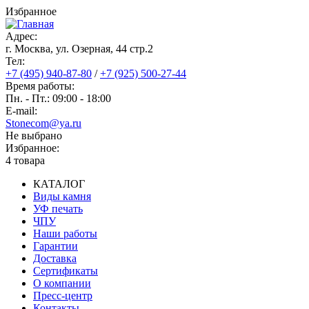
Перейти
Избранное
к
основному
Адрес:
содержанию
г. Москва, ул. Озерная, 44 cтр.2
Тел:
+7 (495) 940-87-80
/
+7 (925) 500-27-44
Время работы:
Пн. - Пт.: 09:00 - 18:00
E-mail:
Stonecom@ya.ru
Не выбрано
Избранное:
4 товара
КАТАЛОГ
Виды камня
Основная
УФ печать
навигация
ЧПУ
Наши работы
Гарантии
Доставка
Сертификаты
О компании
Пресс-центр
Контакты