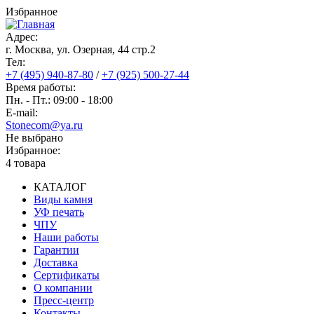
Перейти
Избранное
к
основному
Адрес:
содержанию
г. Москва, ул. Озерная, 44 cтр.2
Тел:
+7 (495) 940-87-80
/
+7 (925) 500-27-44
Время работы:
Пн. - Пт.: 09:00 - 18:00
E-mail:
Stonecom@ya.ru
Не выбрано
Избранное:
4 товара
КАТАЛОГ
Виды камня
Основная
УФ печать
навигация
ЧПУ
Наши работы
Гарантии
Доставка
Сертификаты
О компании
Пресс-центр
Контакты