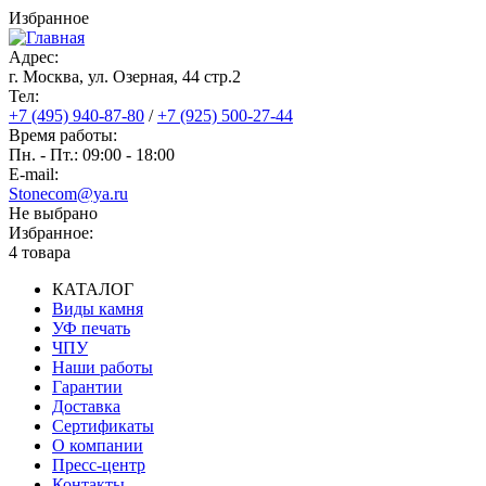
Перейти
Избранное
к
основному
Адрес:
содержанию
г. Москва, ул. Озерная, 44 cтр.2
Тел:
+7 (495) 940-87-80
/
+7 (925) 500-27-44
Время работы:
Пн. - Пт.: 09:00 - 18:00
E-mail:
Stonecom@ya.ru
Не выбрано
Избранное:
4 товара
КАТАЛОГ
Виды камня
Основная
УФ печать
навигация
ЧПУ
Наши работы
Гарантии
Доставка
Сертификаты
О компании
Пресс-центр
Контакты