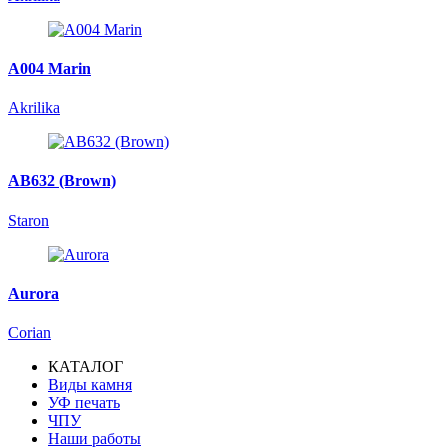
A004 Marin
Akrilika
AB632 (Brown)
Staron
Aurora
Corian
КАТАЛОГ
Виды камня
Основная
УФ печать
навигация
ЧПУ
Наши работы