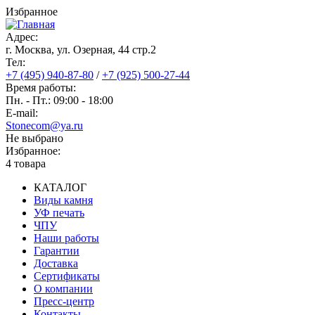
Перейти
Избранное
к
основному
Адрес:
содержанию
г. Москва, ул. Озерная, 44 cтр.2
Тел:
+7 (495) 940-87-80
/
+7 (925) 500-27-44
Время работы:
Пн. - Пт.: 09:00 - 18:00
E-mail:
Stonecom@ya.ru
Не выбрано
Избранное:
4 товара
КАТАЛОГ
Виды камня
Основная
УФ печать
навигация
ЧПУ
Наши работы
Гарантии
Доставка
Сертификаты
О компании
Пресс-центр
Контакты