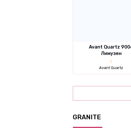
Ницца
Орлеан
Пикардия
Прованс
Avant Quartz 900
Лимузен
Пуатье
Руан
Avant Quartz
Руссильон
Савойя
Статуарио Лилль
Фландрия
GRANITE
Франш-Конте