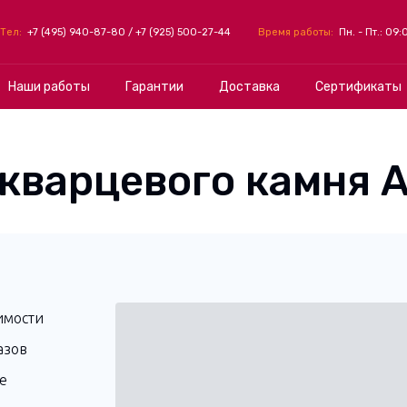
Тел:
+7 (495) 940-87-80
/
+7 (925) 500-27-44
Время работы:
Пн. - Пт.: 09:
Мебель на заказ
Кухни
Наши работы
Гарантии
Доставка
Сертификаты
кварцевого камня A
имости
азов
е