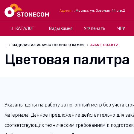
Cтолы из
искусственного
Ресепшн
Адрес:
г. Москва, ул. Озерная, 44 cтр.2
камня
КАТАЛОГ
Виды камня
УФ печать
ЧПУ
ИЗДЕЛИЯ ИЗ ИСКУССТВЕННОГО КАМНЯ
AVANT QUARTZ
Цветовая палитра 
Указаны цены на работу за погонный метр без учета сто
материала. Данное предложение действительно для зак
соответствующих техническим требованиям к подготовк