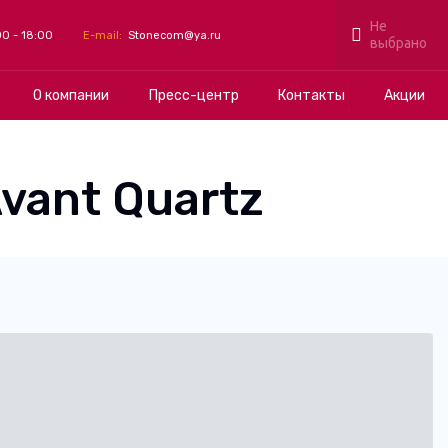
Не
Разное
00 - 18:00
E-mail:
Stonecom@ya.ru
выбрано
О компании
Пресс-центр
Контакты
Акции
vant Quartz