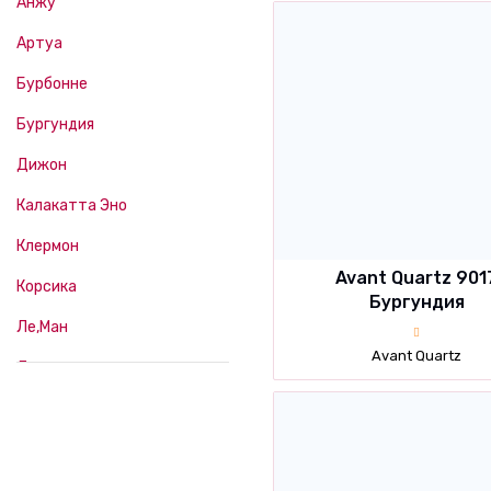
Анжу
Артуа
Бурбонне
Бургундия
Дижон
Калакатта Эно
Клермон
Avant Quartz 901
Корсика
Бургундия
Ле,Ман
Avant Quartz
Лимож
Лимузен
Лотарингия
Нанси