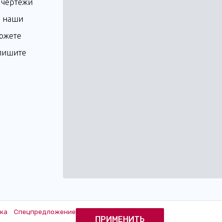
 чертежи
, наши
можете
апишите
ка
Спецпредложение